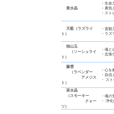
・生命
黄水晶
・勇気
・スト
天藍（ラズライ
・直観
・ラズ
ト）
独山玉
・魂と
（ソーシュライ
・念珠
ト）
藤雲
・心を
（ラベンダー
・自信
アメジス
・ ス
ト）
茶水晶
（スモーキー
・魂の
・ 浄
クォー
ツ）