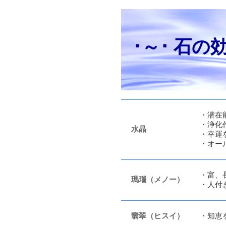
･～･ 石の
・潜在
・浄化
水晶
・幸運
・オー
・富、
瑪瑙（メノー）
・人付
翡翠（ヒスイ）
・知恵