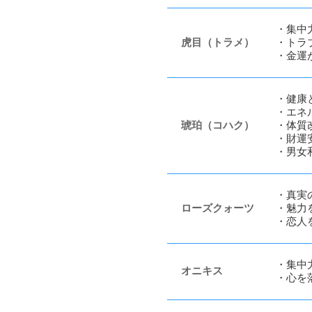
・集中
虎目（トラメ）
・トラ
・金運
・健康
・エネ
琥珀（コハク）
・体質
・財運
・男女
・真実
ローズクォーツ
・魅力
・恋人
・集中
オニキス
・心を